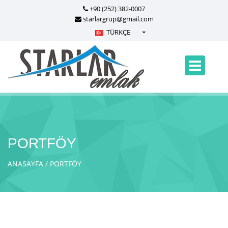
+90 (252) 382-0007
starlargrup@gmail.com
TÜRKÇE
Türkçe - Turkish
English - English
русский - Russian
فارسی - Persian
العربية - Arabic
Crnogorski - Montenegrin
PORTFÖY
Српски - Serbian
ANASAYFA
PORTFÖY